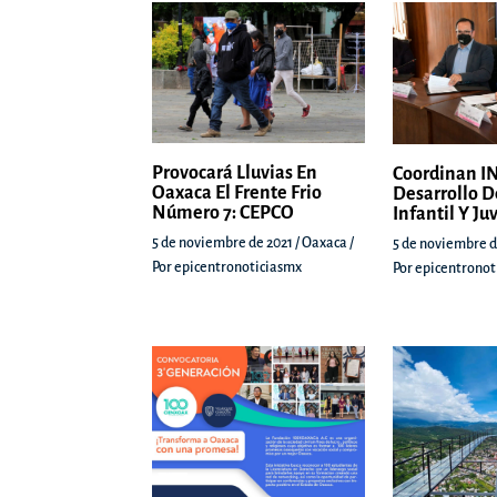
Provocará Lluvias En
Coordinan IN
Oaxaca El Frente Frio
Desarrollo D
Número 7: CEPCO
Infantil Y Ju
5 de noviembre de 2021
/
Oaxaca
/
5 de noviembre d
Por
epicentronoticiasmx
Por
epicentronot