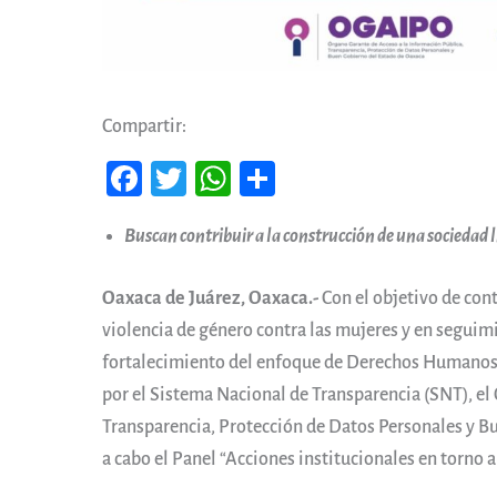
Compartir:
Fa
T
W
Co
ce
wi
ha
m
Buscan contribuir a la construcción de una sociedad l
b
tt
ts
pa
oo
er
A
rti
Oaxaca de Juárez, Oaxaca.-
Con el objetivo de cont
k
pp
r
violencia de género contra las mujeres y en seguimi
fortalecimiento del enfoque de Derechos Humanos, 
por el Sistema Nacional de Transparencia (SNT), el
Transparencia, Protección de Datos Personales y 
a cabo el Panel “Acciones institucionales en torno a