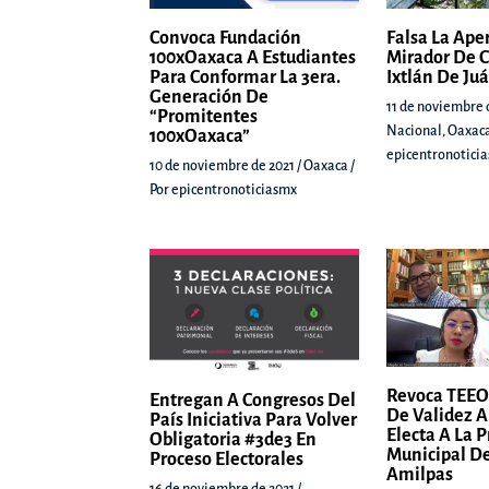
Convoca Fundación
Falsa La Ape
100xOaxaca A Estudiantes
Mirador De C
Para Conformar La 3era.
Ixtlán De Ju
Generación De
11 de noviembre 
“Promitentes
Nacional
,
Oaxac
100xOaxaca”
epicentronotici
10 de noviembre de 2021
/
Oaxaca
/
Por
epicentronoticiasmx
Revoca TEEO
Entregan A Congresos Del
De Validez A
País Iniciativa Para Volver
Electa A La 
Obligatoria #3de3 En
Municipal De
Proceso Electorales
Amilpas