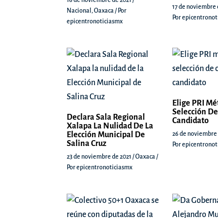
16 de noviembre de 2021
/
17 de noviembre 
Nacional
,
Oaxaca
/ Por
Por
epicentronot
epicentronoticiasmx
Elige PRI Mé
Selección De
Declara Sala Regional
Candidato
Xalapa La Nulidad De La
Elección Municipal De
26 de noviembre
Salina Cruz
Por
epicentronot
23 de noviembre de 2021
/
Oaxaca
/
Por
epicentronoticiasmx