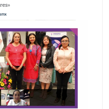
eres»
asmx