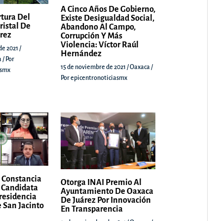
A Cinco Años De Gobierno,
rtura Del
Existe Desigualdad Social,
ristal De
Abandono Al Campo,
árez
Corrupción Y Más
Violencia: Víctor Raúl
de 2021
/
Hernández
a
/ Por
15 de noviembre de 2021
/
Oaxaca
/
asmx
Por
epicentronoticiasmx
 Constancia
Otorga INAI Premio Al
 Candidata
Ayuntamiento De Oaxaca
Presidencia
De Juárez Por Innovación
 San Jacinto
En Transparencia