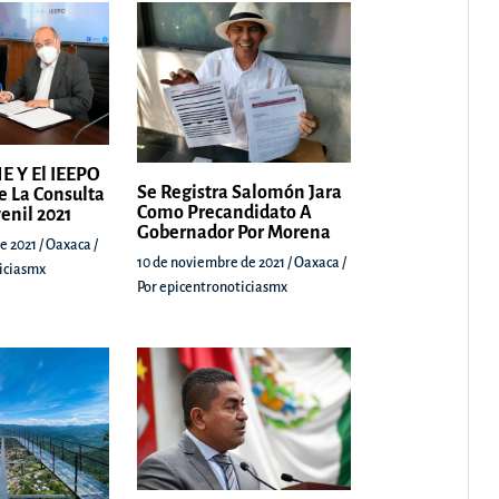
E Y El IEEPO
Se Registra Salomón Jara
e La Consulta
Como Precandidato A
venil 2021
Gobernador Por Morena
e 2021
/
Oaxaca
/
10 de noviembre de 2021
/
Oaxaca
/
iciasmx
Por
epicentronoticiasmx