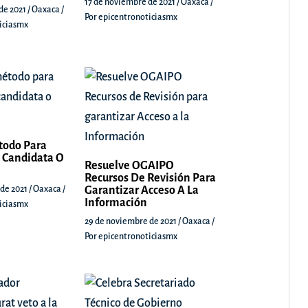
17 de noviembre de 2021
/
Oaxaca
/
de 2021
/
Oaxaca
/
Por
epicentronoticiasmx
iciasmx
todo Para
 Candidata O
Resuelve OGAIPO
Recursos De Revisión Para
 de 2021
/
Oaxaca
/
Garantizar Acceso A La
Información
iciasmx
29 de noviembre de 2021
/
Oaxaca
/
Por
epicentronoticiasmx