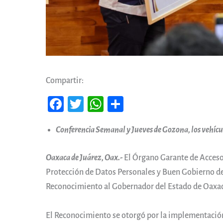
Compartir:
Fa
T
W
Co
ce
wi
ha
m
Conferencia Semanal y Jueves de Gozona, los vehícu
b
tt
ts
pa
oo
er
A
rti
Oaxaca de Juárez, Oax.-
El Órgano Garante de Acceso 
k
pp
r
Protección de Datos Personales y Buen Gobierno d
Reconocimiento al Gobernador del Estado de Oaxac
El Reconocimiento se otorgó por la implementación