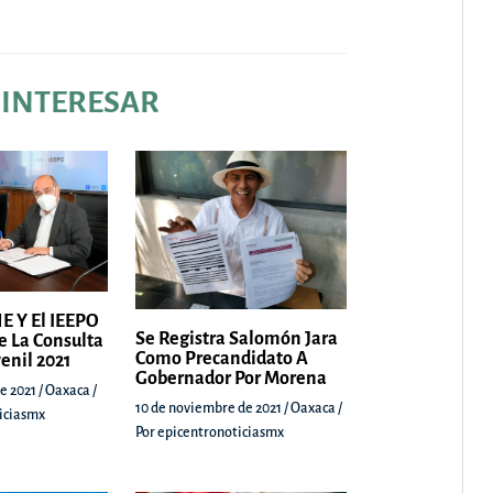
 INTERESAR
E Y El IEEPO
Se Registra Salomón Jara
e La Consulta
Como Precandidato A
venil 2021
Gobernador Por Morena
e 2021
/
Oaxaca
/
10 de noviembre de 2021
/
Oaxaca
/
iciasmx
Por
epicentronoticiasmx