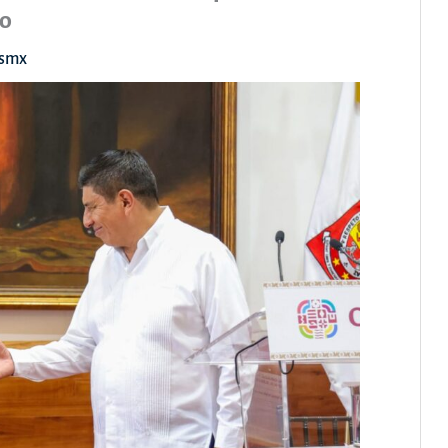
do
asmx