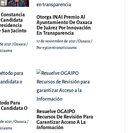
 Constancia
Otorga INAI Premio Al
 Candidata
Ayuntamiento De Oaxaca
Presidencia
De Juárez Por Innovación
 San Jacinto
En Transparencia
17 de noviembre de 2021
/
Oaxaca
/
de 2021
/
Oaxaca
/
Por
epicentronoticiasmx
iciasmx
todo Para
 Candidata O
Resuelve OGAIPO
Recursos De Revisión Para
 de 2021
/
Oaxaca
/
Garantizar Acceso A La
Información
iciasmx