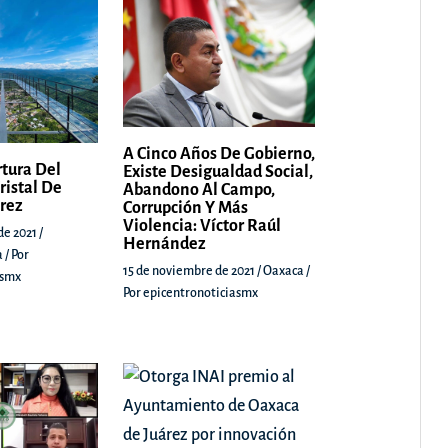
A Cinco Años De Gobierno,
rtura Del
Existe Desigualdad Social,
ristal De
Abandono Al Campo,
árez
Corrupción Y Más
Violencia: Víctor Raúl
de 2021
/
Hernández
a
/ Por
15 de noviembre de 2021
/
Oaxaca
/
asmx
Por
epicentronoticiasmx