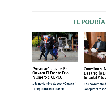
TE PODRÍA
Provocará Lluvias En
Coordinan IN
Oaxaca El Frente Frio
Desarrollo D
Número 7: CEPCO
Infantil Y Ju
5 de noviembre de 2021
/
Oaxaca
/
5 de noviembre d
Por
epicentronoticiasmx
Por
epicentronot