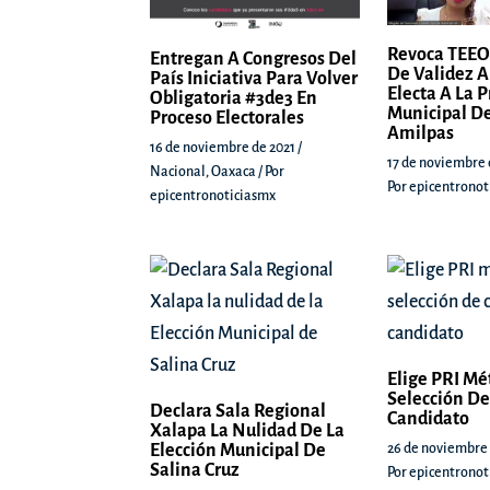
Revoca TEEO
Entregan A Congresos Del
De Validez A
País Iniciativa Para Volver
Electa A La 
Obligatoria #3de3 En
Municipal De
Proceso Electorales
Amilpas
16 de noviembre de 2021
/
17 de noviembre 
Nacional
,
Oaxaca
/ Por
Por
epicentronot
epicentronoticiasmx
Elige PRI Mé
Selección De
Declara Sala Regional
Candidato
Xalapa La Nulidad De La
Elección Municipal De
26 de noviembre
Salina Cruz
Por
epicentronot