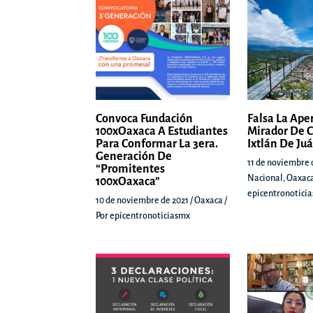
Convoca Fundación
Falsa La Ape
100xOaxaca A Estudiantes
Mirador De C
Para Conformar La 3era.
Ixtlán De Ju
Generación De
11 de noviembre 
“Promitentes
Nacional
,
Oaxac
100xOaxaca”
epicentronotici
10 de noviembre de 2021
/
Oaxaca
/
Por
epicentronoticiasmx