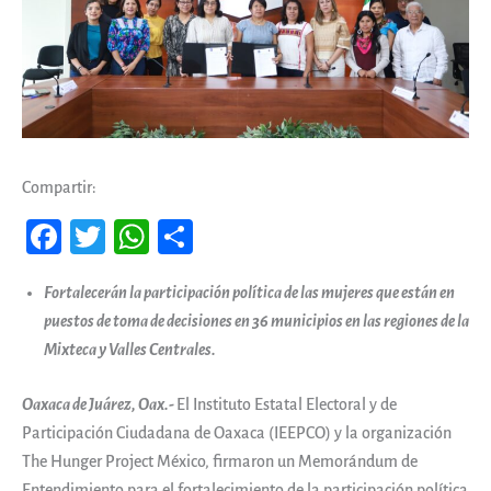
Compartir:
Fa
T
W
Co
ce
wi
ha
m
Fortalecerán la participación política de las mujeres que están en
b
tt
ts
pa
puestos de toma de decisiones en 36 municipios en las regiones de la
oo
er
A
rti
Mixteca y Valles Centrales.
k
pp
r
Oaxaca de Juárez, Oax.-
El Instituto Estatal Electoral y de
Participación Ciudadana de Oaxaca (IEEPCO) y la organización
The Hunger Project México, firmaron un Memorándum de
Entendimiento para el fortalecimiento de la participación política