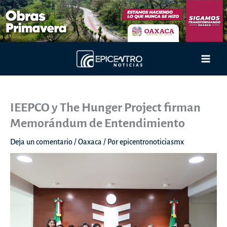
Ir
al
contenido
Main
Men
IEEPCO y The Hunger Project firman
Memorándum de Entendimiento
Deja un comentario
/
Oaxaca
/ Por
epicentronoticiasmx