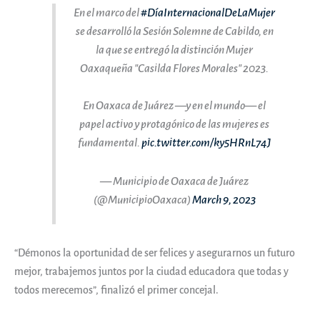
En el marco del
#DíaInternacionalDeLaMujer
se desarrolló la Sesión Solemne de Cabildo, en
la que se entregó la distinción Mujer
Oaxaqueña "Casilda Flores Morales" 2023.
En Oaxaca de Juárez —y en el mundo— el
papel activo y protagónico de las mujeres es
fundamental.
pic.twitter.com/ky5HRnL74J
— Municipio de Oaxaca de Juárez
(@MunicipioOaxaca)
March 9, 2023
“Démonos la oportunidad de ser felices y asegurarnos un futuro
mejor, trabajemos juntos por la ciudad educadora que todas y
todos merecemos”, finalizó el primer concejal.