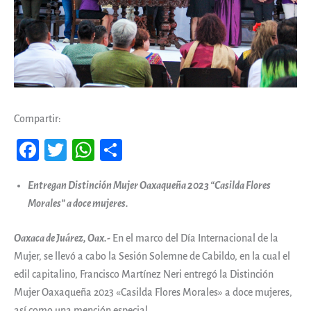
Compartir:
Fa
T
W
Co
ce
wi
ha
m
Entregan Distinción Mujer Oaxaqueña 2023 “Casilda Flores
b
tt
ts
pa
Morales” a doce mujeres.
oo
er
A
rti
k
pp
r
Oaxaca de Juárez, Oax.-
En el marco del Día Internacional de la
Mujer, se llevó a cabo la Sesión Solemne de Cabildo, en la cual el
edil capitalino, Francisco Martínez Neri entregó la Distinción
Mujer Oaxaqueña 2023 «Casilda Flores Morales» a doce mujeres,
así como una mención especial.