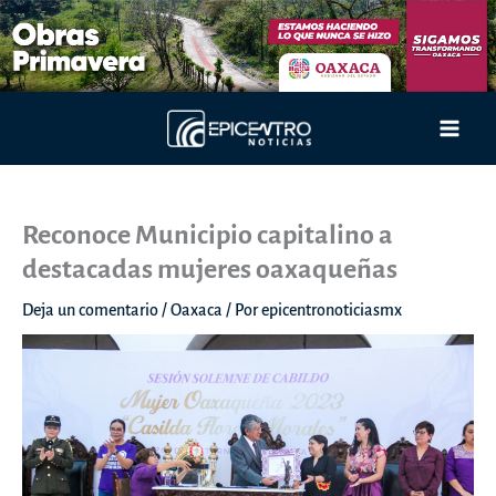
Ir
al
contenido
Main
Men
Reconoce Municipio capitalino a
destacadas mujeres oaxaqueñas
Deja un comentario
/
Oaxaca
/ Por
epicentronoticiasmx