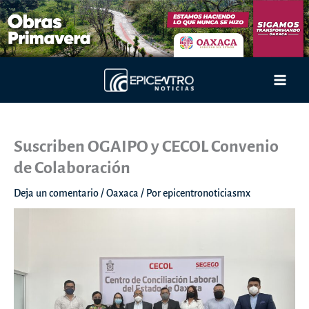
Ir
al
contenido
Main
Men
Suscriben OGAIPO y CECOL Convenio
de Colaboración
Deja un comentario
/
Oaxaca
/ Por
epicentronoticiasmx