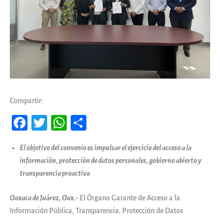
Compartir:
Fa
T
W
Co
ce
wi
ha
m
El objetivo del convenio es impulsar el ejercicio del acceso a la
b
tt
ts
pa
información, protección de datos personales, gobierno abierto y
oo
er
A
rti
transparencia proactiva
k
pp
r
Oaxaca de Juárez, Oax.-
El Órgano Garante de Acceso a la
Información Pública, Transparencia, Protección de Datos