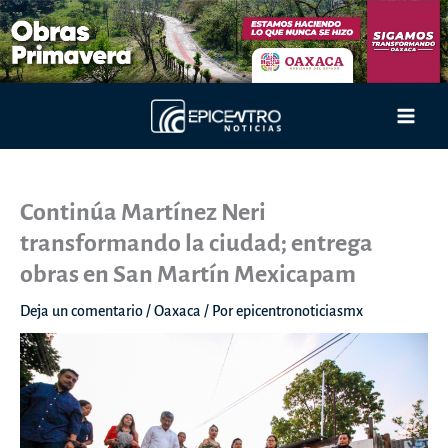
Ir
al
contenido
Main
Men
Continúa Martínez Neri
transformando la ciudad; entrega
obras en San Martín Mexicapam
Deja un comentario
/
Oaxaca
/ Por
epicentronoticiasmx