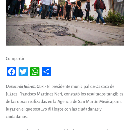
Compartir:
Fa
T
W
Co
ce
wi
ha
m
Oaxaca de Juárez, Oax.-
El presidente municipal de Oaxaca de
b
tt
ts
pa
Juárez, Francisco Martínez Neri, constató los resultados tangibles
oo
er
A
rti
de las obras realizadas en la Agencia de San Martín Mexicapam,
k
pp
r
lugar en el que sostuvo diálogos con las ciudadanas y
ciudadanos.