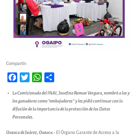
Compartir:
Fa
T
W
Co
ce
wi
ha
m
La Comisionada del INAI, Josefina Roman Vergara, nombró a las y
b
tt
ts
pa
los ganadores como “embajadores” y les pidió continuar con la
oo
er
A
rti
difusión de la importancia de la protección de los Datos
k
pp
r
Personales.
Oaxaca de Juárez, Oaxaca.-
El Órgano Garante de Acceso a la