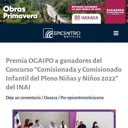
Ir
al
contenido
Main
Men
Premia OGAIPO a ganadores del
Concurso “Comisionada y Comisionado
Infantil del Pleno Niñas y Niños 2022”
del INAI
Deja un comentario
/
Oaxaca
/ Por
epicentronoticiasmx