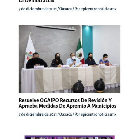
La Democracia»
7 de diciembre de 2021
/
Oaxaca
/ Por
epicentronoticiasmx
Resuelve OGAIPO Recursos De Revisión Y
Aprueba Medidas De Apremio A Municipios
7 de diciembre de 2021
/
Oaxaca
/ Por
epicentronoticiasmx