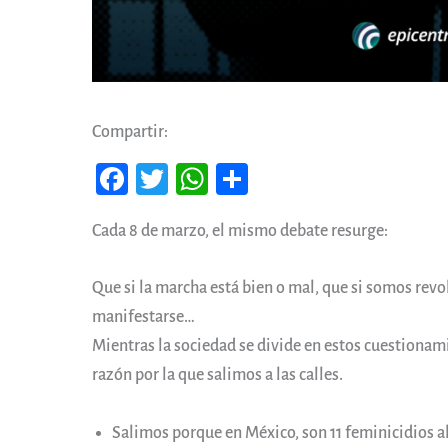
Compartir:
Fa
T
W
Co
ce
wi
ha
m
Cada 8 de marzo, el mismo debate resurge:
b
tt
ts
pa
oo
er
A
rti
Que si la marcha está bien o mal, que si somos revo
k
pp
r
manifestarse…
Mientras la sociedad se divide en estos cuestionam
razón por la que salimos a las calles.
Salimos porque en México, son 11 feminicidios al