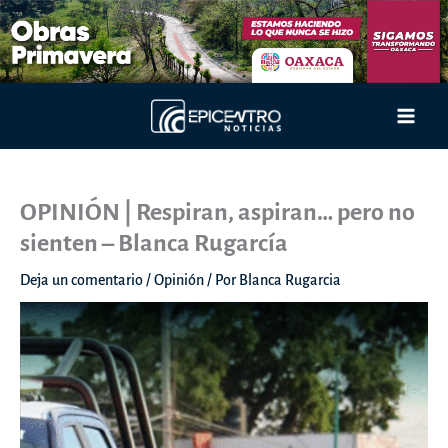
Ir
al
contenido
Main
Men
OPINIÓN | Respiran, aspiran… pero no
sienten – Blanca Rugarcía
Deja un comentario
/
Opinión
/ Por
Blanca Rugarcia