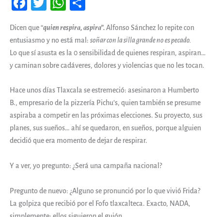
Fa
T
W
Co
ce
wi
ha
m
Dicen que “
quien respira, aspira”.
Alfonso Sánchez lo repite con
b
tt
ts
pa
entusiasmo y no está mal:
soñar con la silla grande no es pecado.
oo
er
A
rti
Lo que sí asusta es la 0 sensibilidad de quienes respiran, aspiran…
k
pp
r
y caminan sobre cadáveres, dolores y violencias que no les tocan.
Hace unos días Tlaxcala se estremeció: asesinaron a Humberto
B., empresario de la pizzería Pichu’s, quien también se presume
aspiraba a competir en las próximas elecciones. Su proyecto, sus
planes, sus sueños… ahí se quedaron, en sueños, porque alguien
decidió que era momento de dejar de respirar.
Y a ver, yo pregunto: ¿Será una campaña nacional?
Pregunto de nuevo: ¿Alguno se pronunció por lo que vivió Frida?
La golpiza que recibió por el Fofo tlaxcalteca. Exacto, NADA,
simplemente: ellos siguieron el guión.