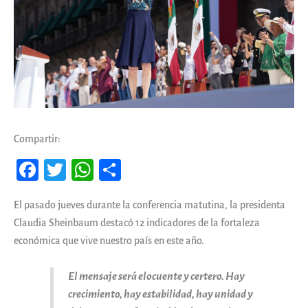
Compartir:
Fa
T
W
Co
ce
wi
ha
m
El pasado jueves durante la conferencia matutina, la presidenta
b
tt
ts
pa
Claudia Sheinbaum destacó 12 indicadores de la fortaleza
oo
er
A
rti
económica que vive nuestro país en este año.
k
pp
r
El mensaje será elocuente y certero. Hay
crecimiento, hay estabilidad, hay unidad y