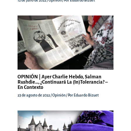
12 de julio de 2022
/
Opinión
/ Por
Eduardo Bizuet
OPINIÓN | Ayer Charlie Hebdo, Salman
Rushdie…, ¿continuará La (in)tolerancia? –
En Contexto
23 de agosto de 2022
/
Opinión
/ Por
Eduardo Bizuet