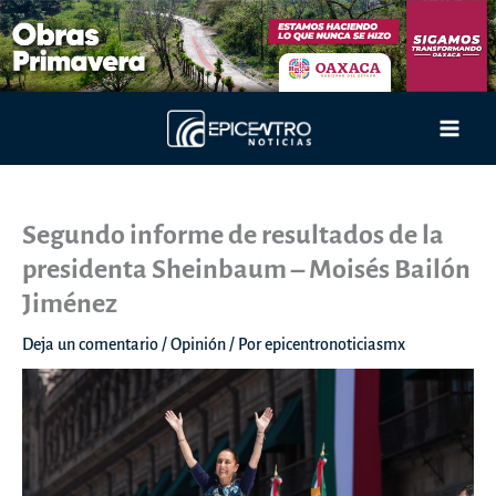
Ir
al
contenido
Main
Men
Segundo informe de resultados de la
presidenta Sheinbaum – Moisés Bailón
Jiménez
Deja un comentario
/
Opinión
/ Por
epicentronoticiasmx